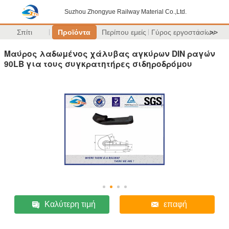
Suzhou Zhongyue Railway Material Co.,Ltd.
Σπίτι
Προϊόντα
Περίπου εμείς
Γύρος εργοστασίων
>>
Μαύρος λαδωμένος χάλυβας αγκύρων DIN ραγών
90LB για τους συγκρατητήρες σιδηροδρόμου
Καλύτερη τιμή
επαφή