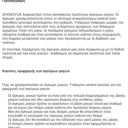
Προδιαγραφές
ZHONGYUE διαφορετικοί τύποι κατασκευών προϊόντων αγκύρων ραγών. Οι
άγκυρες χρησιμοποιούνται όπου το σύστημα συγκρατητήρων απαιτεί έναν
πρόσθετο ερπυσμό αντιστεμένος στη ρύθμιση. Υπάρχουν διάφορες μορφές της
άγκυρας που αποτελείται από τους κυλημένους φραγμούς των διάφορων
τμημάτων. Όταν στη ράγα, τα πιασίματα αγκύρων σιδηροδρόμων η ράγα
οδηγείται σταθερά και όταν αντιστέκεται το σύνολο ενάντια στους κοιμώμεούς,
στη διαμήκη μετακίνηση των ραγών που προκαλούνται με τη διάβαση των
τραίνων.
Οι ποιοτικές παράμετροι της άγκυρας ραγών μας είναι σύμφωνα με με τα διεθνή
πρότυπα και όλα είναι εύκολα - διαθέσιμος σε σημαντική ποσότητα ανά πάσα
στιγμή.
Κανόνες εφαρμογής των αγκύρων ραγών
Πώς να χρησιμοποιήσει τις άγκυρες ραγών; Υπάρχουν γενικοί κανόνες για την
εφαρμογή των αγκύρων ραγών:
Οι άγκυρες ραγών πρέπει να είναι από την πλευρά διαμετρημάτων της βάσης
ραγών ενάντια στο ίδιο πρόσωπο δεσμών στις αντίθετες ράγες.
Οι άγκυρες ραγών πρέπει να κρατήσουν τη βάση ραγών στενά και σταθερά
και να έχουν την πλήρη σχέση ενάντια στο πρόσωπο δεσμών ραγών.
Μια νέα άγκυρα ραγών και ένας δεσμός ραγών θα απαιτηθούν όταν
ενοχληθεί το ρουλεμάν της άγκυρας ραγών ενάντια στο δεσμό.
Οι άγκυρες δεν θα κινηθούν με την οδήγηση τους κατά μήκος της ράγας.
Οι δεσμοί ραγών πρέπει να κρατηθούν ισιωμένοι όταν εφαρμόζονται οι
άγκυρες.