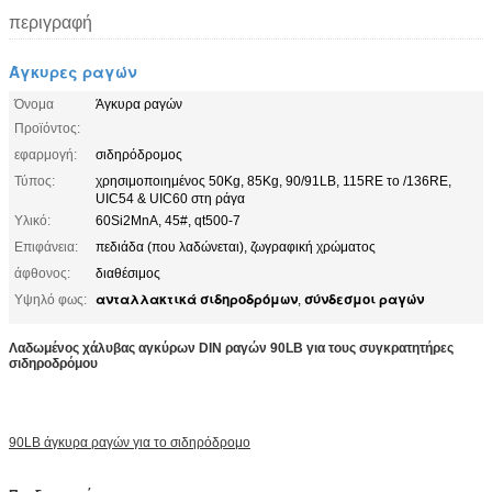
περιγραφή
Άγκυρες ραγών
Όνομα
Άγκυρα ραγών
Προϊόντος:
εφαρμογή:
σιδηρόδρομος
Τύπος:
χρησιμοποιημένος 50Kg, 85Kg, 90/91LB, 115RE το /136RE,
UIC54 & UIC60 στη ράγα
Υλικό:
60Si2MnA, 45#, qt500-7
Επιφάνεια:
πεδιάδα (που λαδώνεται), ζωγραφική χρώματος
άφθονος:
διαθέσιμος
ανταλλακτικά σιδηροδρόμων
σύνδεσμοι ραγών
Υψηλό φως:
,
Λαδωμένος χάλυβας αγκύρων DIN ραγών 90LB για τους συγκρατητήρες
σιδηροδρόμου
90LB άγκυρα ραγών για το σιδηρόδρομο