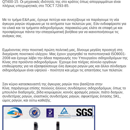
QT400-15. Οι μηχανικές ιδιότητές της στο κράτος όπως-απορριμμάτων είναι
πλήρως υποχωρητικές στο TOCT 7293-85.
Με το τμήμα Ε&Α μας, έχουμε πετύχει και συνεχίζουμε να παράγουμε τη νέα
άγκυρα ραγών σύμφωνα με τα αιτήματα των πελατών μας. Εάν ενδιαφέρεστε για
τα υλικά και τα τμήματα σιδηροδρόμων, παρακαλώ μας ελάτε σε επαφή με και
προσφέρουμε πάντα την επαγγελματική βοήθεια για να ικανοποιήσουμε τις
ανάγκες σας.
Εμμένοντας στην ποιοτική πρώτη πολιτική μας, δίνουμε μεγάλη προσοχή στη
διαχείριση ποιοτικού ελέγχου. Μας έχουν χορηγηθεί τα πιστοποιητικά ISO9001-
2008 και έχουμε λάβει την άδεια παραγωγής του Υπουργείου σιδηροδρόμων της
Κίνας στα προϊόντα σιδηροδρόμων. Έχουμε ένα πλήρες σύνολο οργάνων
επιθεώρησης για να εξασφαλίσουμε όλη άγκυρα ραγών μας και άλλοι σύνδεσμοι
σιδηροδρόμων είναι υψηλού - ποιότητα και μέχρι τις απαιτήσεις των πελατών.
Σαν κύριο κατασκευαστή της άγκυρας ραγών που βασίζεται στην
Κίνα, παράγουμε επίσης πολλούς άλλους συνδέσμους σιδηροδρόμων, όπως το
μπουλόνι διαδρομής, βίδα κοιμώμεών, κοινός φραγμός ραγών, πιάτο δεσμών,
συνδετήρας ραγών, ελαστικός συνδετήρας ραγών, σφιγκτήρας έντασης SKL,
ώμος ραγών, και ούτω καθεξής.