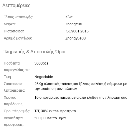
Λεπτομέρειες
Τόπος καταγωγής:
Κίνα
Μάρκα:
ZhongYue
Πιστοποίηση:
ISO9001:2015
Αριθμό μοντέλου:
Zhongyue08
Πληρωμής & Αποστολής Όροι
Ποσότητα
5000pcs
παραγγελίας min:
Τιμή:
Negociable
Συσκευασία
25Kg πλαστικές τσάντες και ξύλινες παλέτες ή σύμφωνα με
την απαίτηση των πελατών
λεπτομέρειες:
Χρόνος
10 οι εργάσιμες ημέρες μετά από έλαβαν την πληρωμή σας
παράδοσης:
Όροι πληρωμής:
T/T, 30% εκ των προτέρων
Δυνατότητα
500,000set το μήνα
προσφοράς: