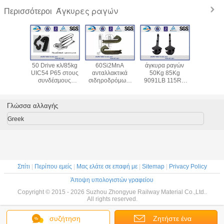
Άγκυρες ραγών
Περισσότεροι
εσμοι
50 Drive κλ/85kg
60Si2MnA
άγκυρα ραγών
Άγκυρες
n 65 ΜΝ
UIC54 P65 στους
ανταλλακτικά
50Kg 85Kg
του ISO
ticreeper
συνδέσμους
σιδηροδρόμων,
9091LB 115RE
πετώντας 
ν ραγών
ραγών τύπων
σύνδεσμοι
136RE UIC54
στερέωσ
ποίησης
ανοίξεων
ISO9001-2008
UIC60 για τη
υλικού κο
γών
ανταλλακτικών
TUV ραγών ASTM
στερέωση της
60Si2
Γλώσσα αλλαγής
σιδηροδρόμων
ράγας
σιδηροδ
Greek
Σπίτι
|
Περίπου εμείς
|
Μας ελάτε σε επαφή με
|
Sitemap
|
Privacy Policy
Άποψη υπολογιστών γραφείου
Copyright © 2015 - 2026 Suzhou Zhongyue Railway Material Co.,Ltd..
All rights reserved.
συζήτηση
Ζητήστε ένα