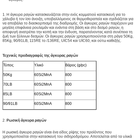
1. Η άγκυρα ραγών κατασκευάζεται στην ενός κομματιού κατασκευή για το
χάλυβα ή τον ίσο άνοιξη, υποβαλλόμενος σε θερμοθεραπεία και σχεδιάζεται για
να αποβάλει το διασκορπισμό της διαδρομής. Οι άγκυρες ραγών παρέχουν μια
μεγάλη επιφάνεια ρουλεμάν και ενάντια στη βάση και στο δεσμό ραγών, η
αποφυγή ανατρέπει την κοπή και την ένδυση, παρατείνοντας κατά συνέπεια τη
ζωή των ξύλινων δεσμών. Οι άγκυρες ραγών χρησιμοποιούνται στη ράγα 50Kg,
85Kg, 90/91LB, 115RE το /136RE, UIC54 και UIC60, και ούτω καθεξής.
Τεχνικές προδιαγραφές της άγκυρας ραγών
Τύπος
Υλικό
Βάρος (g/pc)
50Kg
60Si2MnA
800
70LB
60Si2MnA
800
85LB
60Si2MnA
800
90/91LB
60Si2MnA
800
2.
Ρωσική άγκυρα ραγών
Η ρωσική άγκυρα ραγών είναι ένα είδος ρίψης του προϊόντος που
χρησιμοποιείται στην κατασκευή του σιδηροδρόμου. Αποτελείται από τα υλικά