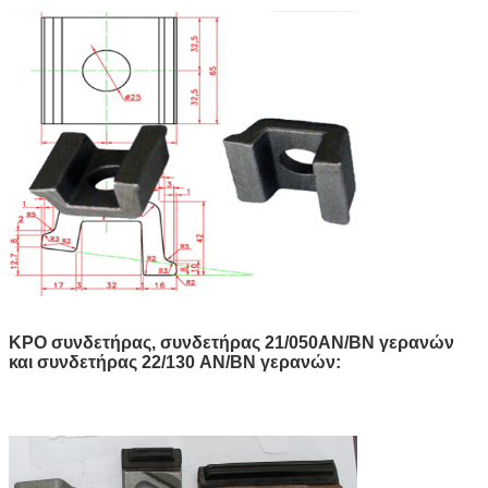
KPO συνδετήρας, συνδετήρας 21/050AN/BN γερανών
και συνδετήρας 22/130 AN/BN γερανών: