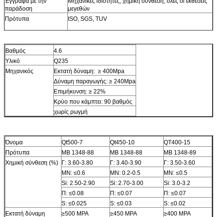
Έγγραφα με την
Μηχανικές ιδιότητες, χημική σύνθεση, όλες οι εκθέσεις
παράδοση
μεγεθών
Πρότυπα
ISO, SGS, TUV
Βαθμός
4.6
Υλικό
Q235
Μηχανικός
Εκτατή δύναμη: ≥ 400Mpa
Δύναμη παραγωγής: ≥ 240Mpa
Επιμήκυνση: ≥ 22%
Κρύο που κάμπτει: 90 βαθμός
χωρίς ρωγμή
Όνομα
Qt500-7
Qt450-10
QT400-15
Πρότυπα
ΜΒ 1348-88
ΜΒ 1348-88
ΜΒ 1348-89
Χημική σύνθεση (%)
Γ: 3.60-3.80
Γ: 3.40-3.90
Γ: 3.50-3.60
ΜΝ: ≤0.6
ΜΝ: 0.2-0.5
ΜΝ: ≤0.5
Si: 2.50-2.90
Si: 2.70-3.00
Si: 3.0-3.2
Π: ≤0.08
Π: ≤0.07
Π: ≤0.07
S: ≤0.025
S: ≤0.03
S: ≤0.02
Εκτατή δύναμη
≥500 MPA
≥450 MPA
≥400 MPA