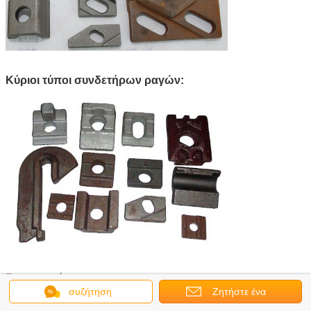
Κύριοι τύποι συνδετήρων ραγών:
Συσκευασία:
συζήτηση
Ζητήστε ένα