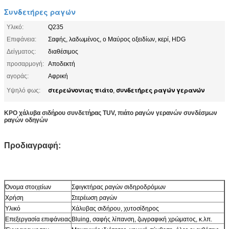
Συνδετήρες ραγών
Υλικό:
Q235
Επιφάνεια:
Σαφής, λαδωμένος, ο Μαύρος οξειδίων, κερί, HDG
Δείγματος:
διαθέσιμος
προσαρμογή:
Αποδεκτή
αγοράς:
Αφρική
στερεώνοντας πιάτο
συνδετήρες ραγών γερανών
Υψηλό φως:
,
KPO χάλυβα σιδήρου συνδετήρας TUV, πιάτο ραγών γερανών συνδέσμων
ραγών οδηγών
Προδιαγραφή:
Όνομα στοιχείων
Σφιγκτήρας ραγών σιδηροδρόμων
Χρήση
Στερέωση ραγών
Υλικό
Χάλυβας σιδήρου, χυτοσίδηρος
Επεξεργασία επιφάνειας
Bluing, σαφής λίπανση, ζωγραφική χρώματος, κ.λπ.