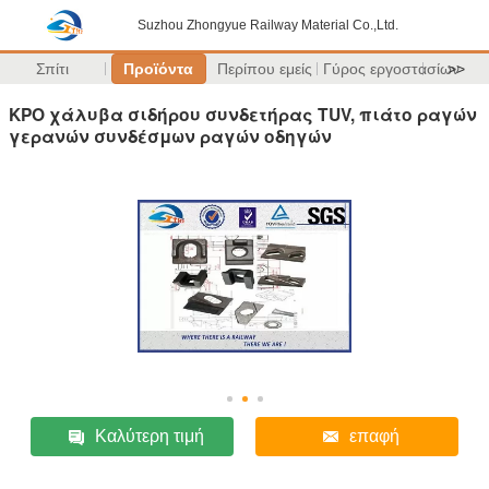
Suzhou Zhongyue Railway Material Co.,Ltd.
Σπίτι
Προϊόντα
Περίπου εμείς
Γύρος εργοστασίων
>>
KPO χάλυβα σιδήρου συνδετήρας TUV, πιάτο ραγών
γερανών συνδέσμων ραγών οδηγών
Καλύτερη τιμή
επαφή