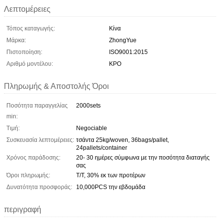
Λεπτομέρειες
Τόπος καταγωγής:
Κίνα
Μάρκα:
ZhongYue
Πιστοποίηση:
ISO9001:2015
Αριθμό μοντέλου:
KPO
Πληρωμής & Αποστολής Όροι
Ποσότητα παραγγελίας
2000sets
min:
Τιμή:
Negociable
Συσκευασία λεπτομέρειες:
τσάντα 25kg/woven, 36bags/pallet,
24pallets/container
Χρόνος παράδοσης:
20- 30 ημέρες σύμφωνα με την ποσότητα διαταγής
σας
Όροι πληρωμής:
T/T, 30% εκ των προτέρων
Δυνατότητα προσφοράς:
10,000PCS την εβδομάδα
περιγραφή