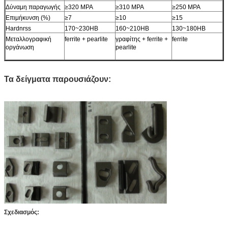
Δύναμη παραγωγής
≥320 MPA
≥310 MPA
≥250 MPA
Επιμήκυνση (%)
≥7
≥10
≥15
Hardnrss
170~230HB
160~210HB
130~180HB
Μεταλλογραφική
ferrite + pearlite
γραφίτης + ferrite +
ferrite
οργάνωση
pearlite
Τα δείγματα παρουσιάζουν:
Σχεδιασμός: