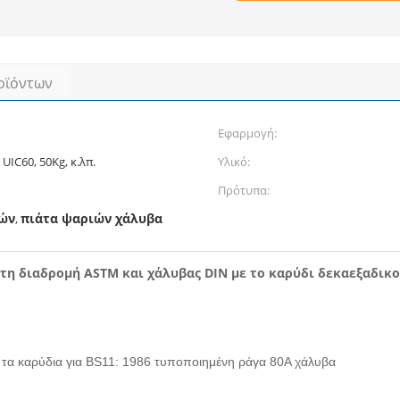
οϊόντων
Εφαρμογή:
 UIC60, 50Kg, κ.λπ.
Υλικό:
Πρότυπα:
γών
πιάτα ψαριών χάλυβα
,
τη διαδρομή ASTM και χάλυβας DIN με το καρύδι δεκαεξαδικ
 τα καρύδια για BS11: 1986 τυποποιημένη ράγα 80A χάλυβα