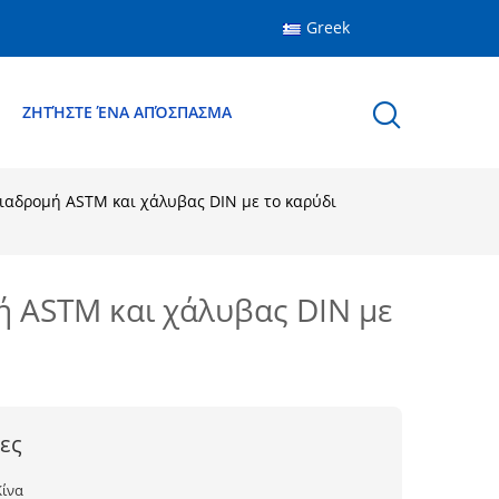
Greek
Ε
ΖΗΤΉΣΤΕ ΈΝΑ ΑΠΌΣΠΑΣΜΑ
ιαδρομή ASTM και χάλυβας DIN με το καρύδι
ή ASTM και χάλυβας DIN με
ες
Κίνα