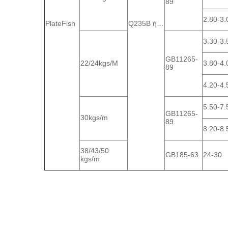
89
2.80-3.
PlateFish
Q235B ή…
3.30-3.
GB11265-
22/24kgs/M
3.80-4.
89
4.20-4.
5.50-7.
GB11265-
30kgs/m
89
8.20-8.
38/43/50
GB185-63
24-30
kgs/m