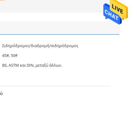
Σιδηρόδρομος/διαδρομή/σιδηρόδρομος
45#, 50#
BS, ASTM και DIN, μεταξύ άλλων.
ού