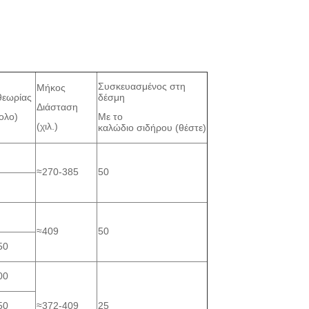
Συσκευασμένος στη
Μήκος
θεωρίας
δέσμη
Διάσταση
ολο)
Με το
(χιλ.)
καλώδιο σιδήρου (θέστε)
≈270-385
50
≈409
50
50
00
50
≈372-409
25