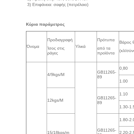
3) Επιφάνεια: σαφής (πετρέλαιο)
Κύρια παράμετρος
Προδιαγραφή
Πρότυπα
Βάρος 
Όνομα
Υλικά
Ίσος στις
από τα
(κλ/σύν
ράγες
προϊόντα
0,80
GB11265-
4/9kgs/M
89
1.00
1.10
GB11265-
12kgs/M
89
1.30-1.
1.80-2.
GB11265-
15/18kgs/m
2.20-2.