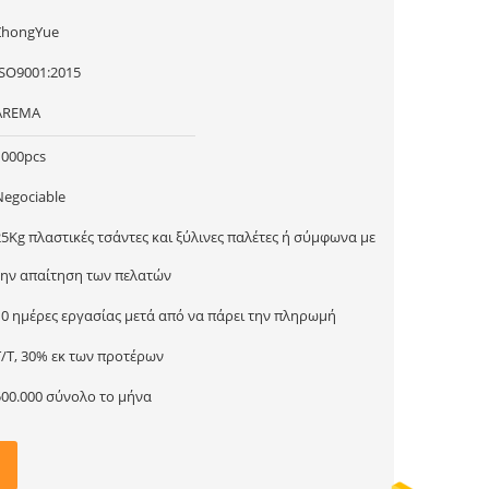
ZhongYue
ISO9001:2015
AREMA
1000pcs
Negociable
25Kg πλαστικές τσάντες και ξύλινες παλέτες ή σύμφωνα με
την απαίτηση των πελατών
10 ημέρες εργασίας μετά από να πάρει την πληρωμή
T/T, 30% εκ των προτέρων
500.000 σύνολο το μήνα