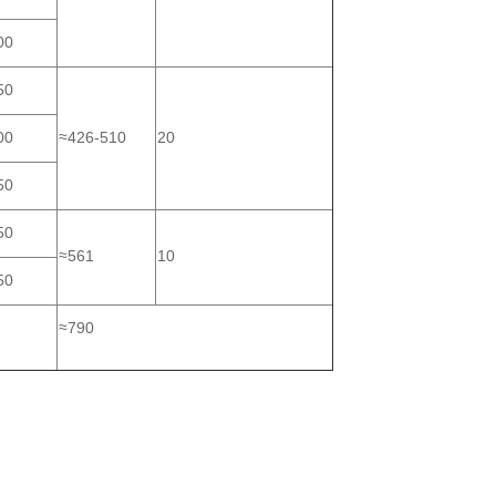
00
50
00
≈426-510
20
50
50
≈561
10
50
≈790