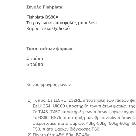
Σύνολο Fishplate:
Fishplate BS80A
Τετραγωνικό επικεφαλής μπουλόνι
Καρύδι δεκαεξαδικού
Τύποι πιάτων ψαριών:
4-τρύπα
6-τρύπα
Κοινός φραγμός ραγών:
1) Τύπος: Σε 115RE 132RE υποστήριξη των πιάτων ψαρ
Σε UIC54 UIC60 υποστήριξη των πιάτων ψαριών τη
Σε TJ45 TJ57 υποστήριξη των πιάτων ψαριών αγορών
Σε BS60 BS75 υποστήριξη των βρετανικών πιάτων ψα
Ετεροτυπικό πιάτο ψαριών: 43kg-50kg 50kg-60kg 60
P50, πιάτο ψαριών διόγκωσης P60
2) Πρώτη ύλη: 45#, 50#, B7.45#