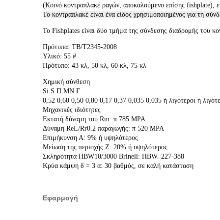
(Κοινό κοντραπλακέ ραγών, αποκαλούμενο επίσης fishplate), 
Το κοντραπλακέ είναι ένα είδος χρησιμοποιημένος για τη σύν
Το Fishplates είναι δύο τμήμα της σύνδεσης διαδρομής του κ
Πρότυπα: TB/T2345-2008
Υλικό: 55 #
Πρότυπο: 43 κλ, 50 κλ, 60 κλ, 75 κλ
Χημική σύνθεση
Si S Π ΜΝ Γ
0,52 0,60 0,50 0,80 0,17 0,37 0,035 0,035 ή λιγότεροι ή λιγότ
Μηχανικές ιδιότητες
Εκτατή δύναμη του Rm: π 785 MPA
Δύναμη ReL/Rr0.2 παραγωγής: π 520 MPA
Επιμήκυνση Α: 9% ή υψηλότερος
Μείωση της περιοχής Ζ: 20% ή υψηλότερος
Σκληρότητα HBW10/3000 Brinell: HBW. 227-388
Κρύα κάμψη δ = 3 α: 30 βαθμός, σε καλή κατάσταση
Εφαρμογή