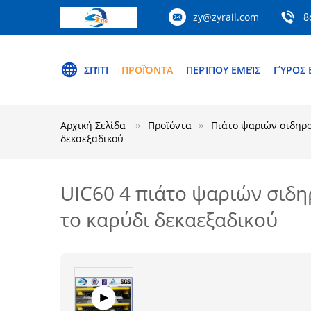
zy@zyrail.com
8
ΣΠΊΤΙ
ΠΡΟΪΌΝΤΑ
ΠΕΡΊΠΟΥ ΕΜΕΊΣ
ΓΎΡΟΣ 
Αρχική Σελίδα
Προϊόντα
Πιάτο ψαριών σιδηρ
δεκαεξαδικού
UIC60 4 πιάτο ψαριών σιδ
το καρύδι δεκαεξαδικού