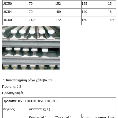
UIC50
70
152
125
15
UIC54
70
159
140
16
UIC60
74.3
172
150
16.5
7.
Τυποποιημένη ράγα χάλυβα JIS
Πρότυπα: JIS
Προδιαγραφές
Πρότυπα: JIS E1103-91/JISE 1101-93
Μέγεθος
Διάσταση (χιλ.)
Κεφάλι (χιλ.)
Ύψος (χιλ.)
Κατώτατο σημείο
Ιστός (χ