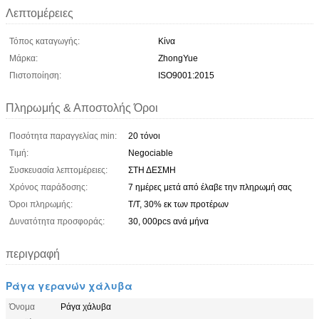
Λεπτομέρειες
Τόπος καταγωγής:
Κίνα
Μάρκα:
ZhongYue
Πιστοποίηση:
ISO9001:2015
Πληρωμής & Αποστολής Όροι
Ποσότητα παραγγελίας min:
20 τόνοι
Τιμή:
Negociable
Συσκευασία λεπτομέρειες:
ΣΤΗ ΔΕΣΜΗ
Χρόνος παράδοσης:
7 ημέρες μετά από έλαβε την πληρωμή σας
Όροι πληρωμής:
T/T, 30% εκ των προτέρων
Δυνατότητα προσφοράς:
30, 000pcs ανά μήνα
περιγραφή
Ράγα γερανών χάλυβα
Όνομα
Ράγα χάλυβα