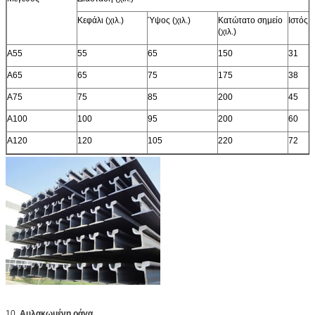
Κεφάλι (χιλ.)
Ύψος (χιλ.)
Κατώτατο σημείο
Ιστός (χ
(χιλ.)
A55
55
65
150
31
A65
65
75
175
38
A75
75
85
200
45
A100
100
95
200
60
A120
120
105
220
72
10.
Αυλακωμένη ράγα