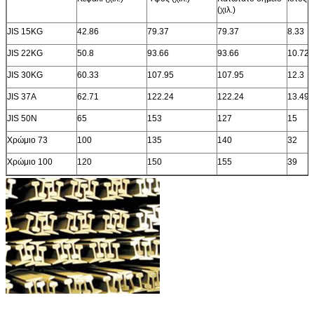
(χιλ.)
JIS 15KG
42.86
79.37
79.37
8.33
JIS 22KG
50.8
93.66
93.66
10.72
JIS 30KG
60.33
107.95
107.95
12.3
JIS 37A
62.71
122.24
122.24
13.49
JIS 50N
65
153
127
15
Χρώμιο 73
100
135
140
32
Χρώμιο 100
120
150
155
39