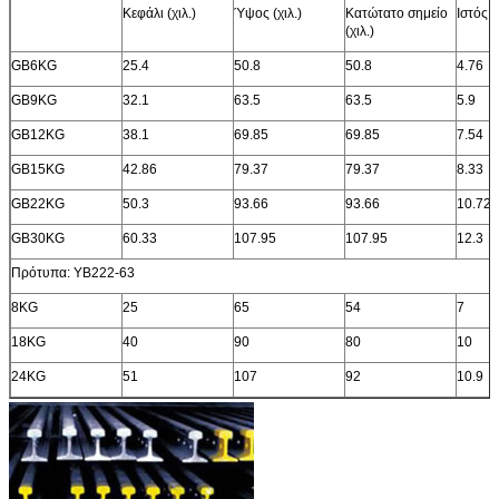
Κεφάλι (χιλ.)
Ύψος (χιλ.)
Κατώτατο σημείο
Ιστός (χ
(χιλ.)
GB6KG
25.4
50.8
50.8
4.76
GB9KG
32.1
63.5
63.5
5.9
GB12KG
38.1
69.85
69.85
7.54
GB15KG
42.86
79.37
79.37
8.33
GB22KG
50.3
93.66
93.66
10.72
GB30KG
60.33
107.95
107.95
12.3
Πρότυπα: YB222-63
8KG
25
65
54
7
18KG
40
90
80
10
24KG
51
107
92
10.9