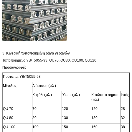
3.
Κινεζική τυποποιημένη ράγα γερανών
Τυποποιημένο YB/T5055-93: QU70, QU80, QU100, QU120
Προδιαγραφές
Πρότυπα: YB/T5055-93
Μέγεθος
Διάσταση (χιλ.)
Κεφάλι (χιλ.)
Ύψος (χιλ.)
Κατώτατο σημείο
Ιστός (χ
(χιλ.)
QU 70
70
120
120
28
QU 80
80
130
130
32
QU 100
100
150
150
38