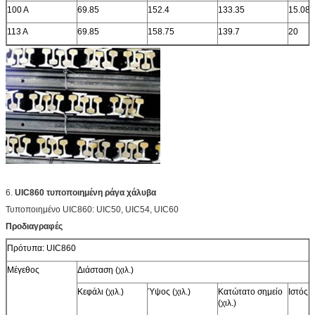
100 Α
69.85
152.4
133.35
15.08
113 Α
69.85
158.75
139.7
20
6.
UIC860 τυποποιημένη ράγα χάλυβα
Τυποποιημένο UIC860: UIC50, UIC54, UIC60
Προδιαγραφές
Πρότυπα: UIC860
Μέγεθος
Διάσταση (χιλ.)
Κεφάλι (χιλ.)
Ύψος (χιλ.)
Κατώτατο σημείο
Ιστός (χ
(χιλ.)