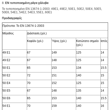
8.
EN τυποποιημένη ράγα χάλυβα
Το τυποποιημένο EN 13674-1-2003: 49E1, 49E2, 50E1, 50E2, 50E4, 50E5,
50E6, 54E1, 54E2, 54E3, 55E1, 60E1
Προδιαγραφές
Πρότυπα: Το EN 13674-1-2003
Μέγεθος
Διάσταση (χιλ.)
Κεφάλι (χιλ.)
Ύψος (χιλ.)
Κατώτατο σημείο
Ιστός (χ
(χιλ.)
49 E1
67
149
125
14
49 E2
67
148
125
14
50 E1
65
153
134
15.5
50 E2
72
151
140
15
50 E4
70
152
125
15
50 E5
67
148
135
14
50 E6
65
153
140
15.5
54 E1
70
159
140
16