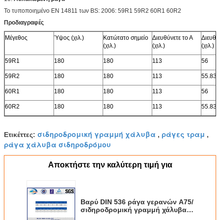
Το τυποποιημένο EN 14811 των BS: 2006: 59R1 59R2 60R1 60R2
Προδιαγραφές
Μέγεθος
Ύψος (χιλ.)
Κατώτατο σημείο
Διευθύνετε το Α
Διευθύ
(χιλ.)
(χιλ.)
(χιλ.)
59R1
180
180
113
56
59R2
180
180
113
55.83
60R1
180
180
113
56
60R2
180
180
113
55.83
σιδηροδρομική γραμμή χάλυβα
ράγες τραμ
Ετικέττες:
,
,
ράγα χάλυβα σιδηροδρόμου
Αποκτήστε την καλύτερη τιμή για
Βαρύ DIN 536 ράγα γερανών A75/
σιδηροδρομική γραμμή χάλυβα
με το υλικό Q235B