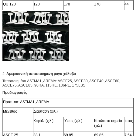
QU 120
120
170
170
44
4.
Αμερικανική τυποποιημένη ράγα χάλυβα
Τυποποιημένο ASTMA1, AREMA: ASCE25, ASCE30, ASCE40, ASCE60,
ASCE75, ASCE85, 90RA, 115RE, 136RE, 175LBS
Προδιαγραφές
Πρότυπα: ASTMA1, AREMA
Μέγεθος
Διάσταση (χιλ.)
Κεφάλι (χιλ.)
Ύψος (χιλ.)
Κατώτατο σημείο
Ιστός (χ
(χιλ.)
ASCE 25
38.1
69.85
69.85
7.54