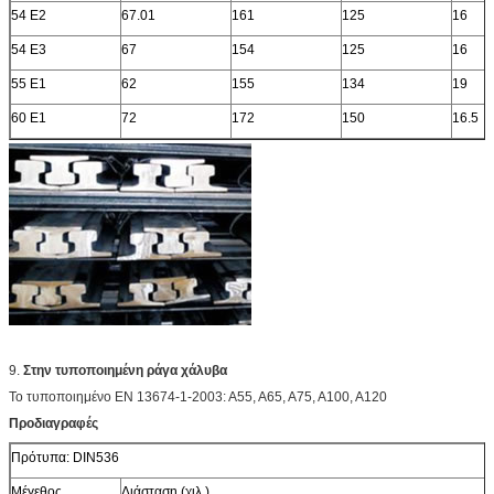
54 E2
67.01
161
125
16
54 E3
67
154
125
16
55 E1
62
155
134
19
60 E1
72
172
150
16.5
9.
Στην τυποποιημένη ράγα χάλυβα
Το τυποποιημένο EN 13674-1-2003: A55, A65, A75, A100, A120
Προδιαγραφές
Πρότυπα: DIN536
Μέγεθος
Διάσταση (χιλ.)