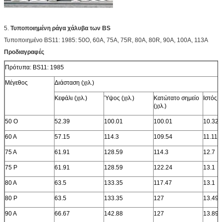
5.
Τυποποιημένη ράγα χάλυβα των BS
Τυποποιημένο BS11: 1985: 50O, 60A, 75A, 75R, 80A, 80R, 90A, 100A, 113A
Προδιαγραφές
Πρότυπα: BS11: 1985
Μέγεθος
Διάσταση (χιλ.)
Κεφάλι (χιλ.)
Ύψος (χιλ.)
Κατώτατο σημείο
Ιστός (χ
(χιλ.)
50 Ο
52.39
100.01
100.01
10.32
60 Α
57.15
114.3
109.54
11.11
75 Α
61.91
128.59
114.3
12.7
75 Ρ
61.91
128.59
122.24
13.1
80 Α
63.5
133.35
117.47
13.1
80 Ρ
63.5
133.35
127
13.49
90 Α
66.67
142.88
127
13.89