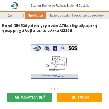
Suzhou Zhongyue Railway Material Co.,Ltd.
Σπίτι
Προϊόντα
Περίπου εμείς
Γύρος εργοστασίων
>>
Βαρύ DIN 536 ράγα γερανών A75/σιδηροδρομική
γραμμή χάλυβα με το υλικό Q235B
Καλύτερη τιμή
επαφή