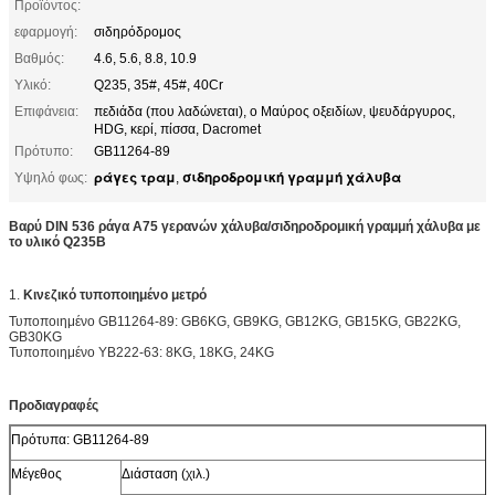
Προϊόντος:
εφαρμογή:
σιδηρόδρομος
Βαθμός:
4.6, 5.6, 8.8, 10.9
Υλικό:
Q235, 35#, 45#, 40Cr
Επιφάνεια:
πεδιάδα (που λαδώνεται), ο Μαύρος οξειδίων, ψευδάργυρος,
HDG, κερί, πίσσα, Dacromet
Πρότυπο:
GB11264-89
ράγες τραμ
σιδηροδρομική γραμμή χάλυβα
Υψηλό φως:
,
Βαρύ DIN 536 ράγα A75 γερανών χάλυβα/σιδηροδρομική γραμμή χάλυβα με
το υλικό Q235B
1.
Κινεζικό τυποποιημένο μετρό
Τυποποιημένο GB11264-89: GB6KG, GB9KG, GB12KG, GB15KG, GB22KG,
GB30KG
Τυποποιημένο YB222-63: 8KG, 18KG, 24KG
Προδιαγραφές
Πρότυπα: GB11264-89
Μέγεθος
Διάσταση (χιλ.)