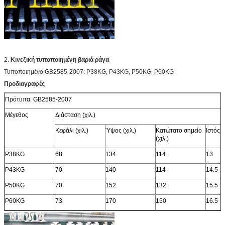
2.
Κινεζική τυποποιημένη βαριά ράγα
Τυποποιημένο GB2585-2007: P38KG, P43KG, P50KG, P60KG
Προδιαγραφές
Πρότυπα: GB2585-2007
Μέγεθος
Διάσταση (χιλ.)
Κεφάλι (χιλ.)
Ύψος (χιλ.)
Κατώτατο σημείο
Ιστός (χ
(χιλ.)
P38KG
68
134
114
13
P43KG
70
140
114
14.5
P50KG
70
152
132
15.5
P60KG
73
170
150
16.5