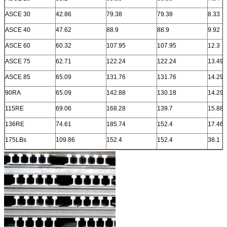
ASCE 30
42.86
79.38
79.38
8.33
ASCE 40
47.62
88.9
88.9
9.92
ASCE 60
60.32
107.95
107.95
12.3
ASCE 75
62.71
122.24
122.24
13.49
ASCE 85
65.09
131.76
131.76
14.29
90RA
65.09
142.88
130.18
14.29
115RE
69.06
168.28
139.7
15.88
136RE
74.61
185.74
152.4
17.46
175LBs
109.86
152.4
152.4
38.1