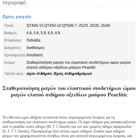
περιγραφή
Ώμος ραγών
Υλικό:
QT400-15.QT450-10.QT500-7. ZG25. ZG35. ZG45
Βαθμός:
4.6, 5.6, 5.8, 6.8, 8.8
Επιφάνεια:
Πεδιάδα
Δείγματος:
διαθέσιμος
προσαρμογή:
Αποδεκτή
όνομα:
Σταθεροποίηση ραγών του ελαστικού συνδετήρων ώμου ραγών
ελατού σιδήρου οξειδίων μαύρου Pearlitic
ώμοι σιδήρου
Ώμος σιδηροδρόμων
Υψηλό φως:
,
Σταθεροποίηση ραγών του ελαστικού συνδετήρων ώμου
ραγών ελατού σιδήρου οξειδίων μαύρου Pearlitic
Τα ένθετα/οι ώμοι σιδήρου πετιούνται στους συγκεκριμένους δεσμούς για τη
σταθεροποίηση των ελαστικών συνδετήρων ραγών. Οι ώμοι σιδήρου μας κατασκευάζονται
από το pearlitic ελατό σίδηρο (Μ. Γ. Ι. Inserts) και τον από γραφίτη σίδηρο σφαιροειδών
(S. Γ. Γ. Ι. Inserts). Προσφέρουμε δύο τύπους ώμων σιδήρου: Ενιαίοι ώμοι σιδήρου
μίσχων που χρησιμοποιούνται συνήθως στους pre-stressed συγκεκριμένους δεσμούς, και