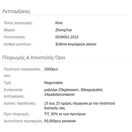
Λεπτομέρειες
Τόπος καταγωγής:
Κίνα
Μάρκα:
ZhongYue
Πιστοποίηση:
ISO9001:2015
Αριθμό μοντέλου:
Ένθετα κοιμώμεών ραγών
Πληρωμής & Αποστολής Όροι
Ποσότητα παραγγελίας
2000pcs
min:
Τιμή:
Negociable
Συσκευασία
μαξιλάρι 25kg/wowen, 36bags/pallet,
24pallets/container
λεπτομέρειες:
Χρόνος παράδοσης:
15 έως 25 ημέρες σύμφωνα με την ποσότητα
διαταγής σας
Όροι πληρωμής:
T/T, 30% εκ των προτέρων
Δυνατότητα προσφοράς:
50,000pcs perweek