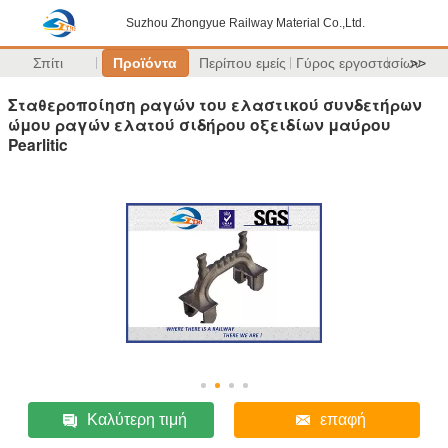
Suzhou Zhongyue Railway Material Co.,Ltd.
Σπίτι
Προϊόντα
Περίπου εμείς
Γύρος εργοστασίων
>>
Σταθεροποίηση ραγών του ελαστικού συνδετήρων
ώμου ραγών ελατού σιδήρου οξειδίων μαύρου
Pearlitic
Καλύτερη τιμή
επαφή