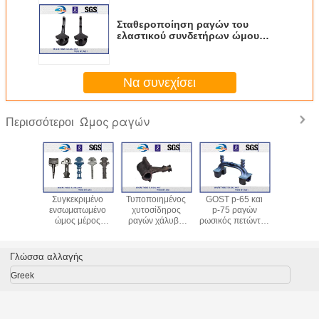
Σταθεροποίηση ραγών του
ελαστικού συνδετήρων ώμου
ραγών ελατού σιδήρου οξειδίων
μαύρου Pearlitic
Να συνεχίσει
Ώμος ραγών
Περισσότεροι
ρισμένος
Συγκεκριμένο
Τυποποιημένος
GOST р-65 και
Σαφής 
 ειδικός
ενσωματωμένο
χυτοσίδηρος
р-75 ραγών
ραγ
τήρας
ώμος μέρος
ραγών χάλυβα
ρωσικός πετώντας
χυτοσι
τήρων
ραγών
UIC DIN 8,8 ο
σίδηρος ώμων
σιδηροδ
 Nabla
χυτοσιδήρου
Μαύρος οξειδίων
арс-04.04.005
χάλυβα χ
 για τους
συνδέσμων
ώμων
σιδηροδρόμων
άνθρακα γ
Γλώσσα αλλαγής
τητήρες
σιδηροδρόμων
σιδηροδρόμων
ελαστ
δρόμων
κοιμώμεών
βαθμού
συνδε
Greek