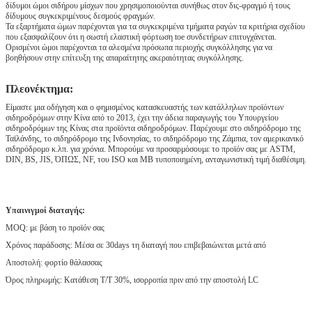
δίδυμοι ώμοι σιδήρου μίσχων που χρησιμοποιούνται συνήθως στον δις-φραγμό ή τους
δίδυμους συγκεκριμένους δεσμούς φραγμών.
Τα εξαρτήματα ώμων παρέχονται για τα συγκεκριμένα τμήματα ραγών τα κριτήρια σχεδίου
που εξασφαλίζουν ότι η σωστή ελαστική φόρτωση toe συνδετήρων επιτυγχάνεται.
Ορισμένοι ώμοι παρέχονται τα αλεσμένα πρόσωπα περιοχής συγκόλλησης για να
βοηθήσουν στην επίτευξη της απαραίτητης ακεραιότητας συγκόλλησης.
Πλεονέκτημα:
Είμαστε μια οδήγηση και ο φημισμένος κατασκευαστής των κατάλληλων προϊόντων
σιδηροδρόμων στην Κίνα από το 2013, έχει την άδεια παραγωγής του Υπουργείου
σιδηροδρόμων της Κίνας στα προϊόντα σιδηροδρόμων. Παρέχουμε στο σιδηρόδρομο της
Ταϊλάνδης, το σιδηρόδρομο της Ινδονησίας, το σιδηρόδρομο της Ζάμπια, τον αμερικανικό
σιδηρόδρομο κ.λπ. για χρόνια. Μπορούμε να προσαρμόσουμε το προϊόν σας με ASTM,
DIN, BS, JIS, ΌΠΩΣ, NF, του ISO και ΜΒ τυποποιημένη, ανταγωνιστική τιμή διαθέσιμη.
Υπαινιγμοί διαταγής:
MOQ: με βάση το προϊόν σας
Χρόνος παράδοσης: Μέσα σε 30days τη διαταγή που επιβεβαιώνεται μετά από
Αποστολή: φορτίο θάλασσας
Όρος πληρωμής: Κατάθεση T/T 30%, ισορροπία πριν από την αποστολή LC