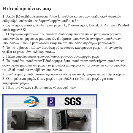
Η σειρά προϊόντων μας:
1.
Ακίδα βιδών/βίδα λεωφορείων/βίδα Drive/βίδα κοιμώμεών, ακίδα σκυλιών/ακίδα
σιδηροδρόμου/ακίδα κλειδαριών/κομμένη ακίδα, κ.λπ.
2.
Σφιγκτήρας έντασης συνδετήρων ραγών Ε, Ρ, συνδετήρας Deenik συνδετήρων Pandrol
συνδετήρων SKL
3.
Ο στροφέας αμπαρώνει το μπουλόνι διαδρομής που τα ειδικά μπουλόνια ράβδων
μπουλονιών στηριγμάτων μπουλονιών ιδρύματος μπουλονιών αγκύρων μπουλονιών
μπουλονιών J του U μπουλονιών έκαμψαν τα μπουλόνια σηράγγων μπουλονιών
4.
Το πιάτο βάσεων πιάτων δεσμών/η ράγα βάσεων καθορισμού ραγών πιάτων ραγών
γεμίζει το μόνο μόνο μαξιλάρι πιάτων
5.
Πιάτο ψαριών/κοινός φραγμός/κοινός φραγμός συναρμογών ραγών
6.
Το μπουλόνι μπουλονιών Τ διαδρομής/ψάρια μπουλονιών συνδετήρων μπουλονιών
σφιγκτηρών μπουλονιών ραγών τα μπουλόνι αμπαρώνει το τετραγωνικό κοινό μπουλόνι
του /Rail μπουλονιών ράβδων μπουλονιών
7.
Συνδετήρας χάλυβα πιάτων αγκύρων σφιγκτηρών άνοιξη ραγών πιάτων σφιγκτηρών
8.
Ο κοιμώμενος ραγών ώμων ραγών παρεμβάλλει τις άγκυρες ραγών για τους
κοιμώμεούς ραγών
9.
Πλαστικό νάυλον ένθετο πιάτων γόμφων/οδηγών