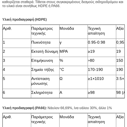
καθορίζεται σταθερά. Τίθεται στους συγκεκριμένους δεσμούς σιδηροδρόμου και
το υλικό είναι συνήθως HDPE ή PA66.
Υλική προδιαγραφή (HDPE)
Αριθ.
Παράμετρος
Μονάδα
Τεχνική
Αξία
τεχνικής
απαίτηση
1
Πυκνότητα
γ
0.95-0.98
0,95
2
Εκτατή δύναμη
MPA
≥19
19
3
Επιμήκυνση
%
80
150
>
4
Σημείο τήξης
°C
170-190
190
5
Αντίσταση
Ω
≥1×1010
3.5×1
μόνωσης
6
Σκληρότητα
Α
≥98
98 (Α
Υλική προδιαγραφή (PA66):
Νάυλον 66,69%, ίνα υάλου 30%, άλλο 1%
Αριθ.
Παράμετρος
Μονάδα
Τεχνική
Αξία
τεχνικής
απαίτηση