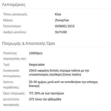
Λεπτομέρειες
Τόπος καταγωγής:
Κίνα
Μάρκα:
ZhongYue
Πιστοποίηση:
ISO9001:2015
Αριθμό μοντέλου:
SUYU60
Πληρωμής & Αποστολής Όροι
Ποσότητα
10000pcs
παραγγελίας min:
Τιμή:
Negociable
Συσκευασία
25KG υφαμένη διπλός-στρώμα τσάντα με την
υποκαπνισμός-ελεύθερη ξύλινη παλέτα
λεπτομέρειες:
Χρόνος
20-30 ημέρες μετά από να τοποθετήσει την επίσημη
διαταγή
παράδοσης:
Όροι πληρωμής:
T/T, 30% εκ των προτέρων
Δυνατότητα
375 τόνοι την εβδομάδα
προσφοράς: