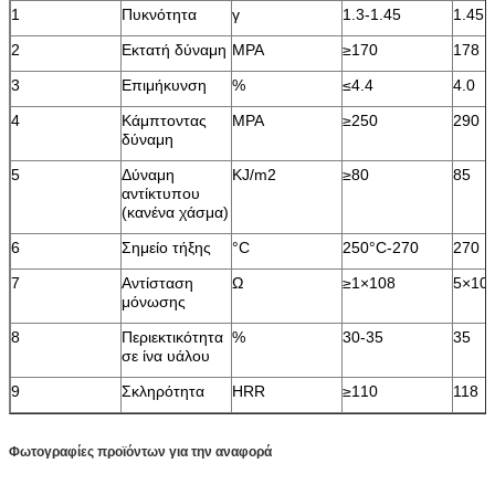
1
Πυκνότητα
γ
1.3-1.45
1.45
2
Εκτατή δύναμη
MPA
≥170
178
3
Επιμήκυνση
%
≤4.4
4.0
4
Κάμπτοντας
MPA
≥250
290
δύναμη
5
Δύναμη
KJ/m2
≥80
85
αντίκτυπου
(κανένα χάσμα)
6
Σημείο τήξης
°C
250°C-270
270
7
Αντίσταση
Ω
≥1×108
5×10
μόνωσης
8
Περιεκτικότητα
%
30-35
35
σε ίνα υάλου
9
Σκληρότητα
HRR
≥110
118
Φωτογραφίες προϊόντων για την αναφορά