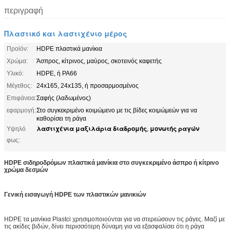
περιγραφή
Πλαστικό και λαστιχένιο μέρος
Προϊόν:
HDPE πλαστικά μανίκια
Χρώμα:
Άσπρος, κίτρινος, μαύρος, σκοτεινός καφετής
Υλικό:
HDPE, ή PA66
Μέγεθος:
24x165, 24x135, ή προσαρμοσμένος
Επιφάνεια:
Σαφής (λαδωμένος)
εφαρμογή:
Στο συγκεκριμένο κοιμώμενο με τις βίδες κοιμώμεών για να
καθορίσει τη ράγα
λαστιχένια μαξιλάρια διαδρομής
μονωτής ραγών
Υψηλό
,
φως:
HDPE σιδηροδρόμων πλαστικά μανίκια στο συγκεκριμένο άσπρο ή κίτρινο
χρώμα δεσμών
Γενική εισαγωγή HDPE των πλαστικών μανικιών
HDPE τα μανίκια Plastci χρησιμοποιούνται για να στερεώσουν τις ράγες. Μαζί με
τις ακίδες βιδών, δίνει περισσότερη δύναμη για να εξασφαλίσει ότι η ράγα