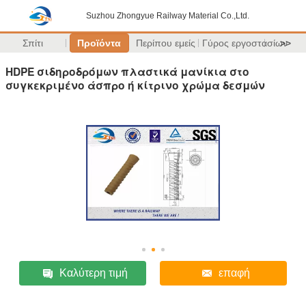
Suzhou Zhongyue Railway Material Co.,Ltd.
Σπίτι
Προϊόντα
Περίπου εμείς
Γύρος εργοστασίων
>>
HDPE σιδηροδρόμων πλαστικά μανίκια στο
συγκεκριμένο άσπρο ή κίτρινο χρώμα δεσμών
Καλύτερη τιμή
επαφή