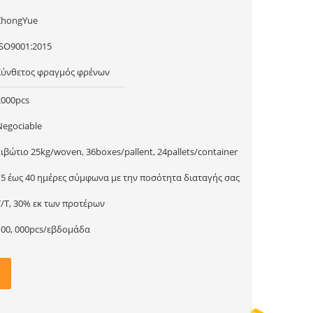
ZhongYue
ISO9001:2015
Σύνθετος φραγμός φρένων
2000pcs
Negociable
κιβώτιο 25kg/woven, 36boxes/pallent, 24pallets/container
15 έως 40 ημέρες σύμφωνα με την ποσότητα διαταγής σας
T/T, 30% εκ των προτέρων
100, 000pcs/εβδομάδα