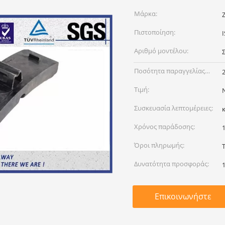
Μάρκα:
Πιστοποίηση:
Αριθμό μοντέλου:
Ποσότητα παραγγελίας
min:
Τιμή:
Συσκευασία λεπτομέρειες:
Χρόνος παράδοσης:
Όροι πληρωμής:
Δυνατότητα προσφοράς:
Επικοινωνήστε