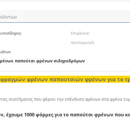
οϊόντων
υτοσίδηρος
Επιφάνεια:
προσαρμογή:
υμάτων
φρένων
παπούτσι φρένων σιδηροδρόμων
,
φραγμών φρένων παπουτσιών φρένων για το τρα
οντας συστήματος που φέρνει την επένδυση φρένων στα φρένα τυ
, έχουμε 1000 φόρμες για το παπούτσι φρένων που κ
.