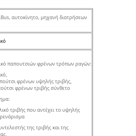
.Bus, αυτοκίνητο, μηχανή διατρήσεων
ικό
ικό παπουτσιών φρένων τρόπων ραγών:
κό,
πούτσι φρένων υψηλής τριβής,
ούτσι φρένων τριβής σύνθετο
ημα:
λικό τριβής που αντέχει το υψηλής
φρενάρισμα
υντελεστής της τριβής και της
ας,