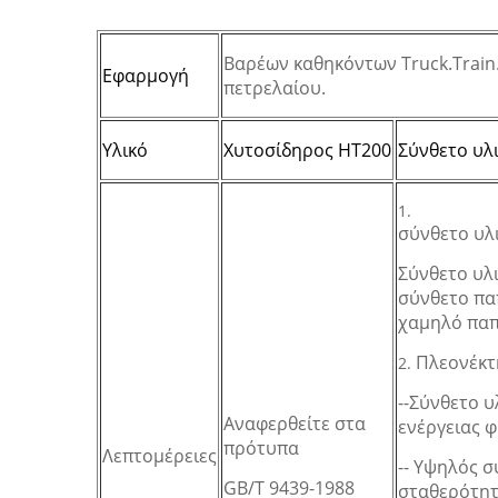
Βαρέων καθηκόντων Truck.Train
Εφαρμογή
πετρελαίου.
Υλικό
Χυτοσίδηρος HT200
Σύνθετο υλ
1.
σύνθετο υλ
Σύνθετο υλι
σύνθετο πα
χαμηλό παπ
Πλεονέκτ
2.
--Σύνθετο υ
Αναφερθείτε στα
ενέργειας 
πρότυπα
Λεπτομέρειες
-- Υψηλός σ
GB/T 9439-1988
σταθερότητ