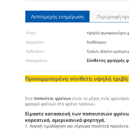
Λεπτομερής ενημέρωση
Περιγραφή πρ
Υλικό:
Υψηλός φωσφορούχος χ
Δείγματος:
διαθέσιμος
Apllication:
Τραίνο, βαγόνι εμπορε
Σύνθετος φραγμός 
Επισημαίνω:
Προσαρμοσμένη σύνθετη υψηλή τριβή 
Ένα
παπούτσι φρένων
είναι το μέρος ενός φρενάρ
φραγμό φρένων στα φρένα τραίνων.
Είμαστε κατασκευή των παπουτσιών φρένων
κορεατικά, αμερικανικά φορτηγά.
1.
Λογική τιμολόγηση και σίγουρα ποιότητα προϊόντα