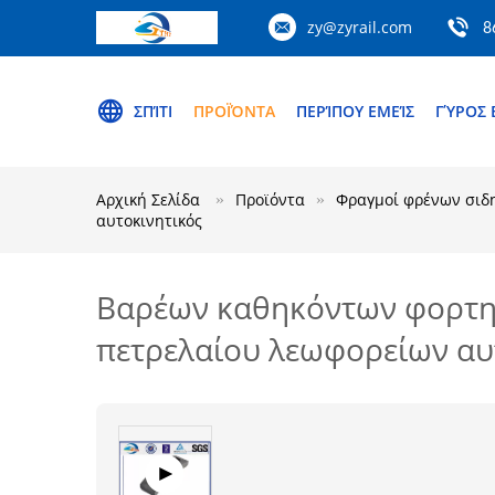
zy@zyrail.com
8
ΣΠΊΤΙ
ΠΡΟΪΌΝΤΑ
ΠΕΡΊΠΟΥ ΕΜΕΊΣ
ΓΎΡΟΣ 
Αρχική Σελίδα
Προϊόντα
Φραγμοί φρένων σιδ
αυτοκινητικός
Βαρέων καθηκόντων φορτη
πετρελαίου λεωφορείων αυ