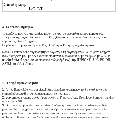
Όροι πληρωμής
L/C, T/T
3.
Το πλεονέκτημά μας:
Τα προϊόντα μας γίνονται κυρίως μέσω του καυτού σφυρηλατημένου κομματιού.
Τα νήματα της ράγας βιδώνουν τις ακίδες γίνονται με το καυτό κύλισμα με τις ειδικές
περνώντας κλωστή μηχανές.
Παράγουμε τα μετρικά νήματα, BS, BSW, νήμα TR, ή στρογγυλά νήματα.
Κάνουμε επίσης τους συγκρατητήρες ραγών για τη ράγα γερανών και τη ράγα οδηγών
ανελκυστήρων, μαζί με άλλα σχετικά προϊόντα. Κατασκευάζουμε σύμφωνα με GB/TB
(κινεζικά εθνικά πρότυπα και πρότυπα σιδηροδρόμων), την ΠΕΡΙΟΧΉ, UIC, BS, DIN,
ASTM, και ΩΣ πρότυπα.
4.
Η σειρά προϊόντων μας:
1.
Ακίδα βιδών/βίδα λεωφορείων/βίδα Drive/βίδα κοιμώμεών, ακίδα σκυλιών/ακίδα
σιδηροδρόμου/ακίδα κλειδαριών/κομμένη ακίδα, κ.λπ.
2.
Σφιγκτήρας έντασης συνδετήρων ραγών Ε, Ρ, συνδετήρας Deenik συνδετήρων Pandrol
συνδετήρων SKL
3.
Ο στροφέας αμπαρώνει το μπουλόνι διαδρομής που τα ειδικά μπουλόνια ράβδων
μπουλονιών στηριγμάτων μπουλονιών ιδρύματος μπουλονιών αγκύρων μπουλονιών
μπουλονιών J του U μπουλονιών έκαμψαν τα μπουλόνια σηράγγων μπουλονιών
4.
Το πιάτο βάσεων πιάτων δεσμών/η ράγα βάσεων καθορισμού ραγών πιάτων ραγών