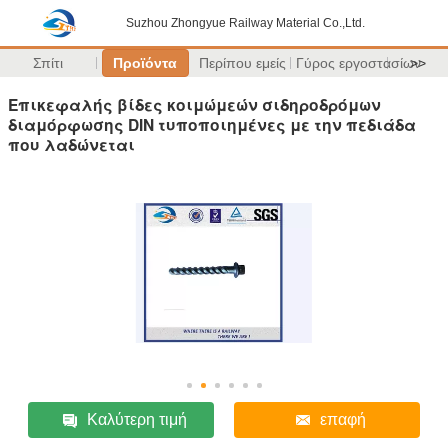
Suzhou Zhongyue Railway Material Co.,Ltd.
Σπίτι
Προϊόντα
Περίπου εμείς
Γύρος εργοστασίων
>>
Επικεφαλής βίδες κοιμώμεών σιδηροδρόμων
διαμόρφωσης DIN τυποποιημένες με την πεδιάδα
που λαδώνεται
Καλύτερη τιμή
επαφή