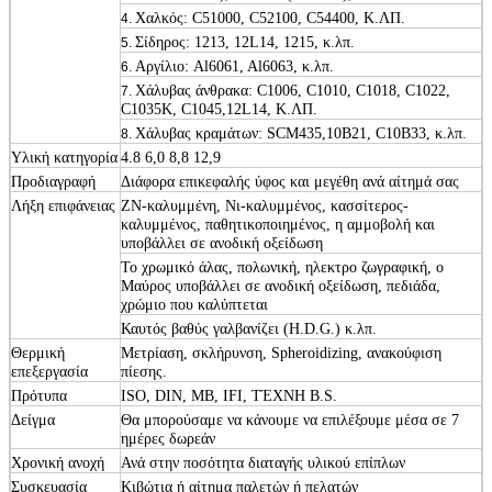
Χαλκός: C51000, C52100, C54400, Κ.ΛΠ.
4.
Σίδηρος: 1213, 12L14, 1215, κ.λπ.
5.
Αργίλιο: Al6061, Al6063, κ.λπ.
6.
Χάλυβας άνθρακα: C1006, C1010, C1018, C1022,
7.
C1035K, C1045,12L14, Κ.ΛΠ.
Χάλυβας κραμάτων: SCM435,10B21, C10B33, κ.λπ.
8.
Υλική κατηγορία
4.8 6,0 8,8 12,9
Προδιαγραφή
Διάφορα επικεφαλής ύφος και μεγέθη ανά αίτημά σας
Λήξη επιφάνειας
ZN-καλυμμένη, Νι-καλυμμένος, κασσίτερος-
καλυμμένος, παθητικοποιημένος, η αμμοβολή και
υποβάλλει σε ανοδική οξείδωση
Το χρωμικό άλας, πολωνική, ηλεκτρο ζωγραφική, ο
Μαύρος υποβάλλει σε ανοδική οξείδωση, πεδιάδα,
χρώμιο που καλύπτεται
Καυτός βαθύς γαλβανίζει (H.D.G.) κ.λπ.
Θερμική
Μετρίαση, σκλήρυνση, Spheroidizing, ανακούφιση
επεξεργασία
πίεσης.
Πρότυπα
ISO, DIN, ΜΒ, IFI, ΤΈΧΝΗ B.S.
Δείγμα
Θα μπορούσαμε να κάνουμε να επιλέξουμε μέσα σε 7
ημέρες δωρεάν
Χρονική ανοχή
Ανά στην ποσότητα διαταγής υλικού επίπλων
Συσκευασία
Κιβώτια ή αίτημα παλετών ή πελατών