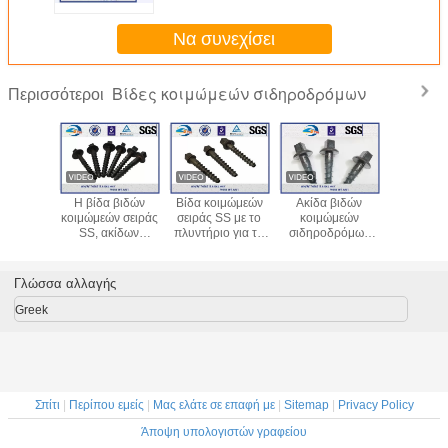
πεδιάδα που λαδώνεται
Να συνεχίσει
Βίδες κοιμώμεών σιδηροδρόμων
Περισσότεροι
ίδες του
Η βίδα βιδών
Βίδα κοιμώμεών
Ακίδα βιδών
Ακίδα β
α τους
κοιμώμεών σειράς
σειράς SS με το
κοιμώμεών
κοιμώ
μεούς
SS, ακίδων
πλυντήριο για το
σιδηροδρόμων
σιδηροδ
δρόμων/
σιδηροδρόμου ή
στερεώνοντας
Tipo B0
Tirafondo
acromet
ακίδων διαδρομής
σύστημα
23x125mm
A0 23x10
ρου στις
καρφώνει στη
σιδηροδρόμων
Tirafondos
23x125mm
Γλώσσα αλλαγής
δες
διαδρομή
καθυστε
Greek
Σπίτι
|
Περίπου εμείς
|
Μας ελάτε σε επαφή με
|
Sitemap
|
Privacy Policy
Άποψη υπολογιστών γραφείου