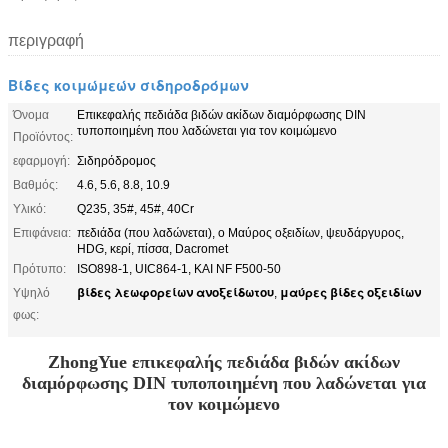
περιγραφή
Βίδες κοιμώμεών σιδηροδρόμων
Όνομα
Επικεφαλής πεδιάδα βιδών ακίδων διαμόρφωσης DIN
τυποποιημένη που λαδώνεται για τον κοιμώμενο
Προϊόντος:
εφαρμογή:
Σιδηρόδρομος
Βαθμός:
4.6, 5.6, 8.8, 10.9
Υλικό:
Q235, 35#, 45#, 40Cr
Επιφάνεια:
πεδιάδα (που λαδώνεται), ο Μαύρος οξειδίων, ψευδάργυρος,
HDG, κερί, πίσσα, Dacromet
Πρότυπο:
ISO898-1, UIC864-1, ΚΑΙ NF F500-50
βίδες λεωφορείων ανοξείδωτου
μαύρες βίδες οξειδίων
Υψηλό
,
φως:
ZhongYue επικεφαλής πεδιάδα βιδών ακίδων
διαμόρφωσης DIN τυποποιημένη που λαδώνεται για
τον κοιμώμενο