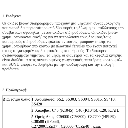
1.
Εισάγετε:
Οι ακίδες βιδών σιδηροδρόμου παρέχουν μια μηχανική συναρμολόγηση
που παραδίδει περισσότερο από δύο φορές τη δύναμη εκμετάλλευσης των
συμβατικών σφυρηλατημένων ακίδων σιδηροδρόμων. Οι ακίδες βιδών
χρησιμοποιούνται συνήθως για να στερεώσουν τους δεσμούς/τους
κοιμώμεούς σιδηροδρόμων ξυλείας εντούτοις, μπορούν επίσης να
χρησιμοποιηθούν από κοινού με πλαστικά ferrules που έχουν πεταχτεί
στους συγκεκριμένους δεσμούς/τους κοιμώμεούς. Τα διάφορες
σχεδιαγράμματα νημάτων, τα μήκη, οι διάμετροι και τα κεφάλια κίνησης
είναι διαθέσιμα στις συγκεκριμένες γεωγραφικές απαιτήσεις κοστουμιών
και SUYU μπορεί να βοηθήσει με την προδιαγραφή και την επιλογή
προϊόντων
2.
Προδιαγραφή:
Διαθέσιμο υλικό
Ανοξείδωτο: SS2, SS303, SS304, SS316, SS410,
1.
SS420
Χάλυβας: C45 (K1045), C46 (K1046), C20, Κ.ΛΠ.
2.
Ορείχαλκος: C36000 (C26800), C37700 (HPb59),
3.
C38500 (HPb58),
C27200CuZn37), C28000 (CuZn40), κ.λπ.