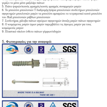
γεμίζει το μόνο μόνο μαξιλάρι πιάτων
5.
Πιάτο ψαριών/κοινός φραγμός/κοινός φραγμός συναρμογών ραγών
6.
Το μπουλόνι μπουλονιών Τ διαδρομής/ψάρια μπουλονιών συνδετήρων μπουλονιών
σφιγκτηρών μπουλονιών ραγών τα μπουλόνι αμπαρώνει το τετραγωνικό κοινό μπουλόνι
του /Rail μπουλονιών ράβδων μπουλονιών
7.
Συνδετήρας χάλυβα πιάτων αγκύρων σφιγκτηρών άνοιξη ραγών πιάτων σφιγκτηρών
8.
Ο κοιμώμενος ραγών ώμων ραγών παρεμβάλλει τις άγκυρες ραγών για τους
κοιμώμεούς ραγών
9.
Πλαστικό νάυλον ένθετο πιάτων γόμφων/οδηγών
5.
Φωτογραφίες για την αναφορά: