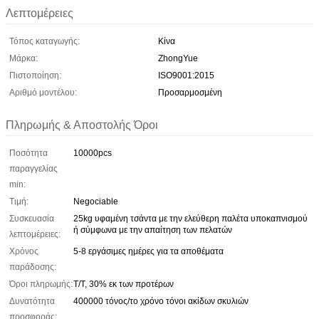
Λεπτομέρειες
Τόπος καταγωγής:
Κίνα
Μάρκα:
ZhongYue
Πιστοποίηση:
ISO9001:2015
Αριθμό μοντέλου:
Προσαρμοσμένη
Πληρωμής & Αποστολής Όροι
Ποσότητα
10000pcs
παραγγελίας
min:
Τιμή:
Negociable
Συσκευασία
25kg υφαμένη τσάντα με την ελεύθερη παλέτα υποκαπνισμού
ή σύμφωνα με την απαίτηση των πελατών
λεπτομέρειες:
Χρόνος
5-8 εργάσιμες ημέρες για τα αποθέματα
παράδοσης:
Όροι πληρωμής:
T/T, 30% εκ των προτέρων
Δυνατότητα
400000 τόνος/το χρόνο τόνοι ακίδων σκυλιών
προσφοράς: