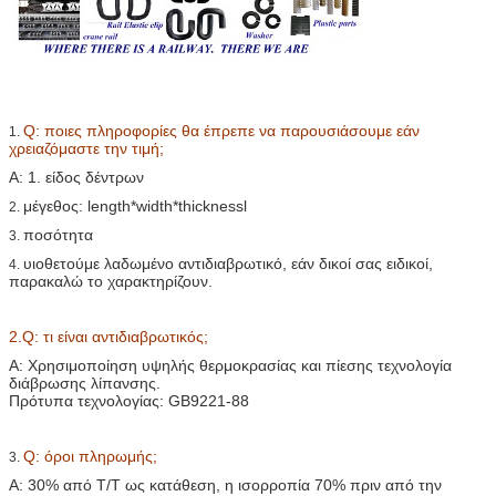
Q:
ποιες πληροφορίες θα έπρεπε να παρουσιάσουμε εάν
1.
χρειαζόμαστε την τιμή;
Α: 1. είδος δέντρων
μέγεθος: length*width*thicknessl
2.
ποσότητα
3.
υιοθετούμε λαδωμένο αντιδιαβρωτικό, εάν δικοί σας ειδικοί,
4.
παρακαλώ το χαρακτηρίζουν.
2.Q: τι είναι αντιδιαβρωτικός;
Α: Χρησιμοποίηση υψηλής θερμοκρασίας και πίεσης τεχνολογία
διάβρωσης λίπανσης.
Πρότυπα τεχνολογίας: GB9221-88
Q: όροι πληρωμής;
3.
Α: 30% από T/T ως κατάθεση, η ισορροπία 70% πριν από την