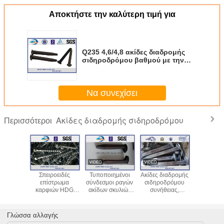
Αποκτήστε την καλύτερη τιμή για
Q235 4,6/4,8 ακίδες διαδρομής
σιδηροδρόμου βαθμού με την
πεδιάδα που τελειώνουν
Να συνεχίσει
Ακίδες διαδρομής σιδηροδρόμου
Περισσότεροι
εκτατά
Σπειροειδές
Τυποποιημένοι
Ακίδες διαδρομής
Η σα
 DIN
επίστρωμα
σύνδεσμοι ραγών
σιδηροδρόμου
τελειω
ακίδων
καρφιών HDG
ακίδων σκυλιών
συνήθειας,
διαδρ
ρομής
ακίδων χάλυβα
τύπων ακίδων
περασμένη
σιδηροδ
δρόμων
35# για το
σιδηροδρόμου
κλωστή ακίδα
Q235 κα
σκυλιών
στερεώνοντας
AREMA & ακίδων
βιδών για τα
την ακίδα 
Γλώσσα αλλαγής
τυπα
σύστημα ραγών
βιδών
στερεώνοντας
βιδών ραγ