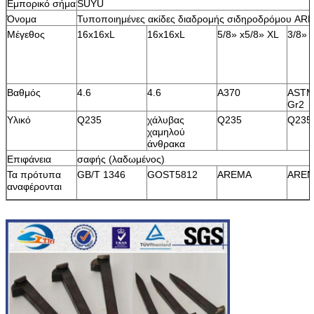
Εμπορικό σήμα
SUYU
Όνομα
Τυποποιημένες ακίδες διαδρομής σιδηροδρόμου AR
Μέγεθος
16x16xL
16x16xL
5/8» x5/8» XL
3/8» 
Βαθμός
4.6
4.6
A370
ASTM
Gr2
Υλικό
Q235
χάλυβας
Q235
Q235
χαμηλού
άνθρακα
Επιφάνεια
σαφής (λαδωμένος)
Τα πρότυπα
GB/T 1346
GOST5812
AREMA
ARE
αναφέρονται