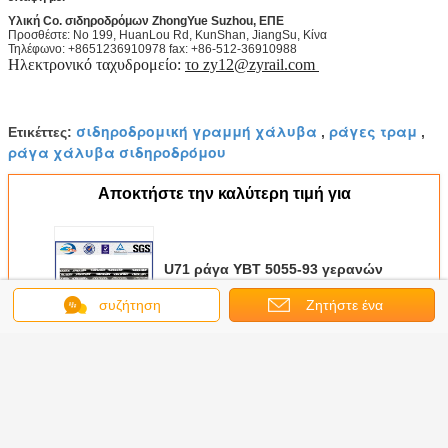
Υλική Co. σιδηροδρόμων ZhongYue Suzhou, ΕΠΕ
Προσθέστε: Νο 199, HuanLou Rd, KunShan, JiangSu, Κίνα
Τηλέφωνο: +8651236910978 fax: +86-512-36910988
Ηλεκτρονικό ταχυδρομείο:
το zy12@zyrail.com
σιδηροδρομική γραμμή χάλυβα
ράγες τραμ
Ετικέττες:
,
,
ράγα χάλυβα σιδηροδρόμου
Αποκτήστε την καλύτερη τιμή για
U71 ράγα YBT 5055-93 γερανών
ΜΝ QU70 QU80 QU100 QU120 με
το μήκος 12 μέτρο
συζήτηση
Ζητήστε ένα
απόσπασμα
Να συνεχίσει
Ράγα γερανών χάλυβα
Περισσότεροι