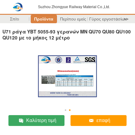
Suzhou Zhongyue Railway Material Co.,Ltd.
Σπίτι
Προϊόντα
Περίπου εμείς
Γύρος εργοστασίων
>>
U71 ράγα YBT 5055-93 γερανών ΜΝ QU70 QU80 QU100
QU120 με το μήκος 12 μέτρο
Καλύτερη τιμή
επαφή