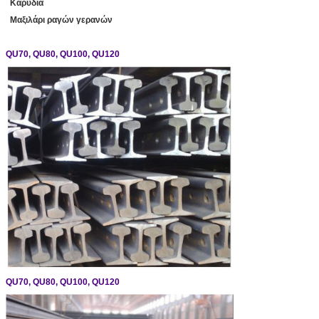
Καρύδια
Μαξιλάρι ραγών γερανών
QU70, QU80, QU100, QU120
QU70, QU80, QU100, QU120