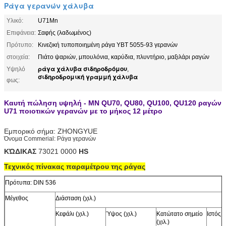
Ράγα γερανών χάλυβα
Υλικό:
U71Mn
Επιφάνεια:
Σαφής (λαδωμένος)
Πρότυπο:
Κινεζική τυποποιημένη ράγα YBT 5055-93 γερανών
στοιχεία:
Πιάτο ψαριών, μπουλόνια, καρύδια, πλυντήριο, μαξιλάρι ραγών
ράγα χάλυβα σιδηροδρόμου
Υψηλό
,
σιδηροδρομική γραμμή χάλυβα
φως:
Καυτή πώληση υψηλή - ΜΝ QU70, QU80, QU100, QU120 ραγών
U71 ποιοτικών γερανών με το μήκος 12 μέτρο
Εμπορικό σήμα: ZHONGYUE
Όνομα Commerial: Ράγα γερανών
ΚΏΔΙΚΑΣ
73021 0000
HS
Τεχνικός πίνακας παραμέτρου της ράγας
Πρότυπα: DIN 536
Μέγεθος
Διάσταση (χιλ.)
Κεφάλι (χιλ.)
Ύψος (χιλ.)
Κατώτατο σημείο
Ιστός (χ
(χιλ.)