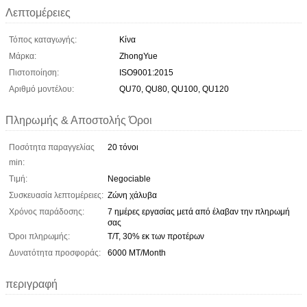
Λεπτομέρειες
Τόπος καταγωγής:
Κίνα
Μάρκα:
ZhongYue
Πιστοποίηση:
ISO9001:2015
Αριθμό μοντέλου:
QU70, QU80, QU100, QU120
Πληρωμής & Αποστολής Όροι
Ποσότητα παραγγελίας
20 τόνοι
min:
Τιμή:
Negociable
Συσκευασία λεπτομέρειες:
Ζώνη χάλυβα
Χρόνος παράδοσης:
7 ημέρες εργασίας μετά από έλαβαν την πληρωμή
σας
Όροι πληρωμής:
T/T, 30% εκ των προτέρων
Δυνατότητα προσφοράς:
6000 MT/Month
περιγραφή